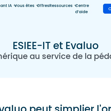
tant IA
Vous êtes
Offres
Ressources
Centre
C
d’aide
ESIEE-IT et Evaluo
érique au service de la pé
luo peut simplier l'o