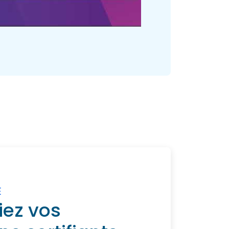
E
iez vos