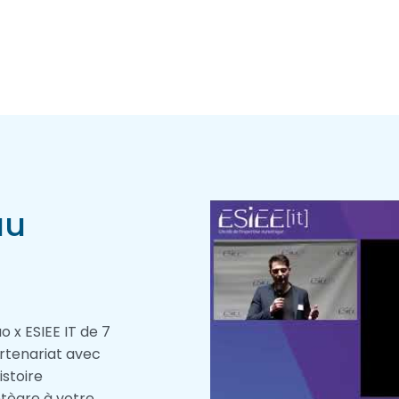
au
 x ESIEE IT de 7
artenariat avec
istoire
ntègre à votre