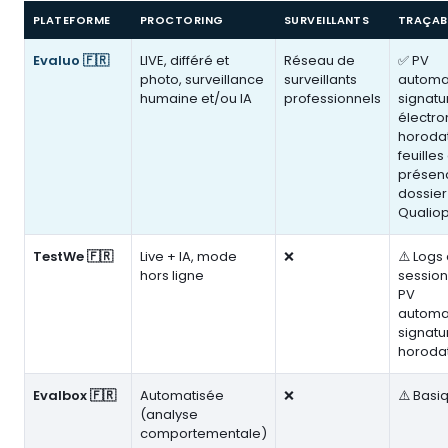
PLATEFORME
PROCTORING
SURVEILLANTS
TRAÇABI
Evaluo 🇫🇷
LIVE, différé et
Réseau de
✅ PV
photo, surveillance
surveillants
automa
humaine et/ou IA
professionnels
signatu
électro
horoda
feuilles
présen
dossier
Qualio
TestWe 🇫🇷
Live + IA, mode
❌
⚠️ Logs
hors ligne
session
PV
automat
signatu
horoda
Evalbox 🇫🇷
Automatisée
❌
⚠️ Basi
(analyse
comportementale)