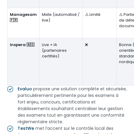
Managexam
Mixte (automatisé /
⚠️ Limité
⚠️ Parti
🇫🇷
live)
de déte
docum
Inspera 🇳🇴
Live + IA
❌
Bonne (
(partenaires
orienté
certifiés)
standa
nordiq
Evaluo
propose une solution complète et sécurisée,
particulièrement pertinente pour les examens à
fort enjeu, concours, certifications et
établissements souhaitant centraliser leur gestion
des examens tout en garantissant une conformité
réglementaire stricte.
TestWe
met l’accent sur le contrôle local des