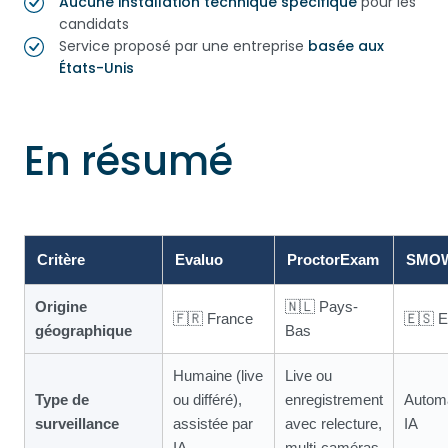
Aucune installation technique spécifique
pour les
candidats
Service proposé par une entreprise
basée aux
États-Unis
En résumé
Critère
Evaluo
ProctorExam
SMO
Origine
🇳🇱 Pays-
🇫🇷 France
🇪🇸 
géographique
Bas
Humaine (live
Live ou
Type de
ou différé),
enregistrement
Automa
surveillance
assistée par
avec relecture,
IA
IA
multi-caméras