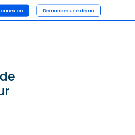
onnexion
Demander une démo
 de
ur