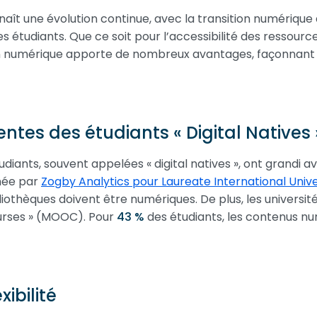
aît une évolution continue, avec la transition numérique 
 étudiants. Que ce soit pour l’accessibilité des ressour
n numérique apporte de nombreux avantages, façonnant l’
entes des étudiants « Digital Natives 
diants, souvent appelées « digital natives », ont grandi a
née par
Zogby Analytics pour Laureate International Unive
liothèques doivent être numériques. De plus, les universi
urses » (MOOC). Pour
43 %
des étudiants, les contenus nu
xibilité